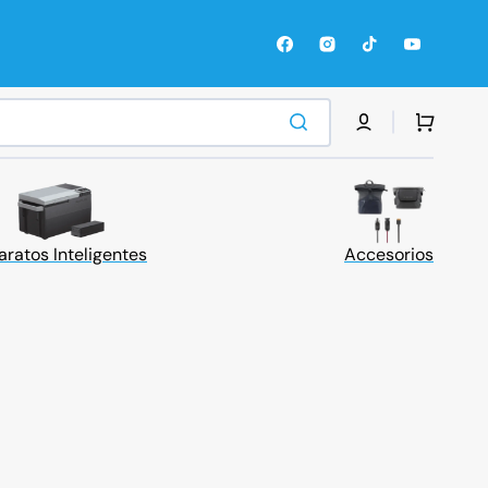
Facebook
Instagram
TikTok
YouTube
Carrito
os
ratos Inteligentes
Accesorios
ndencia Total
Campamento