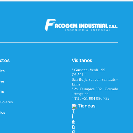
re Libre
ctos
Visitanos
° Giuseppi Verdi 199
lta
Of. 501 -
San Borja Sur con San Luis -
ver
Lima
° Av. Olimpica 302 - Cercado
its
- Arequipa
° Tlf : +51 994 986 732
 Solares
Tiendas
ios