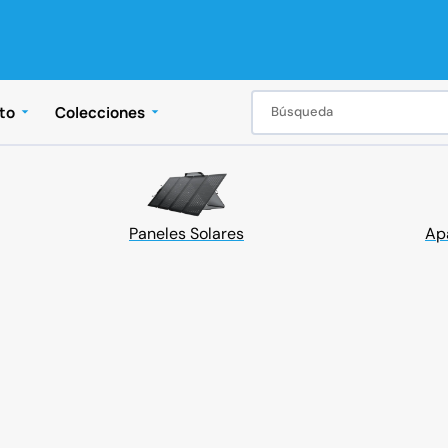
to
Colecciones
Búsqueda
Soluciones de Energía
Equipos Inteligentes
Accesorios
Power Kits
EcoFlow Wave
Ver todos los accesori
Generador Inteligente
Paneles Solares
Apa
ento
Hogar
Indepe